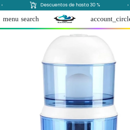
Descuentos de hasta 30 %
‹
›
menu
search
account_circl