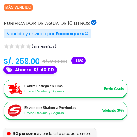
MÁS VENDIDO
PURIFICADOR DE AGUA DE 16 LITROS
Vendido y enviado por
Ecocosiperu©
(sin reseñas)
S/. 259.00
-13%
S/. 299.00
Ahorra: S/. 40.00
Contra Entrega en Lima
Envio Gratis
Envios Rápidos y Seguros
Envios por Shalom a Provincias
Adelanto 30%
Envios Rápidos y Seguros
personas
viendo este producto ahora!